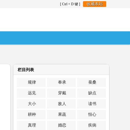
收藏本站
[ Ctrl + D 键 ]
栏目列表
规律
奉承
蚕桑
远见
穿戴
缺点
大小
敌人
读书
耕种
果蔬
恒心
真理
婚恋
疾病