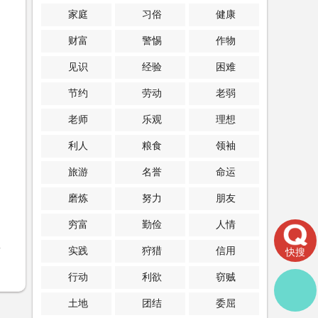
家庭
习俗
健康
财富
警惕
作物
见识
经验
困难
节约
劳动
老弱
老师
乐观
理想
利人
粮食
领袖
旅游
名誉
命运
磨炼
努力
朋友
穷富
勤俭
人情
实践
狩猎
信用
快搜
行动
利欲
窃贼
土地
团结
委屈