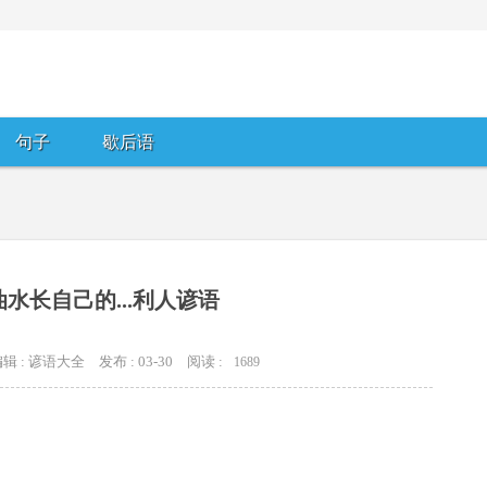
句子
歇后语
水长自己的...利人谚语
辑 : 谚语大全
发布 : 03-30
阅读 :
1689