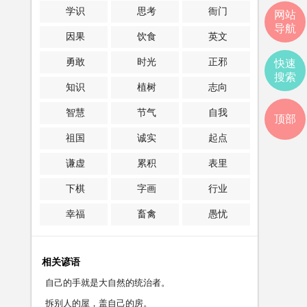
学识
思考
衙门
网站
导航
因果
饮食
英文
勇敢
时光
正邪
快速
搜索
知识
植树
志向
智慧
节气
自我
顶部
祖国
诚实
起点
谦虚
累积
表里
下棋
字画
行业
幸福
畜禽
愚忧
相关谚语
自己的手就是大自然的统治者。
拆别人的屋，盖自己的房。