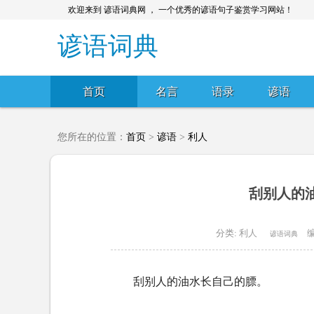
欢迎来到 谚语词典网 ， 一个优秀的谚语句子鉴赏学习网站！
谚语词典
首页
名言
语录
谚语
您所在的位置：
首页
>
谚语
>
利人
刮别人的油
分类:
利人
编
谚语词典
刮别人的油水长自己的膘。