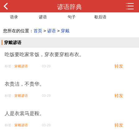
谚语辞典
语录
谚语
句子
歇后语
您所在的位置：
首页
>
谚语
>
穿戴
穿戴谚语
吃饭要吃家常饭，穿衣要穿粗布衣。
转发
标签 :
穿戴谚语
03-29
衣贵洁，不贵华。
转发
标签 :
穿戴谚语
03-29
人是衣裳马是鞍。
转发
标签 :
穿戴谚语
03-29