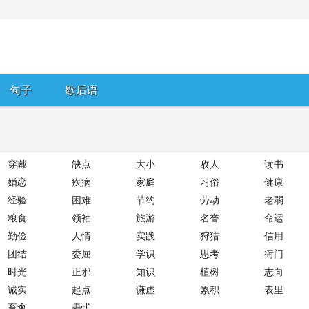
句子
歇后语
穿戴
缺点
大小
敌人
读书
婚恋
疾病
家庭
习俗
健康
经验
困难
节约
劳动
老弱
粮食
领袖
旅游
名誉
命运
勤俭
人情
实践
狩猎
信用
团结
委屈
学识
思考
衙门
时光
正邪
知识
植树
志向
诚实
起点
谦虚
累积
表里
畜禽
愚忧