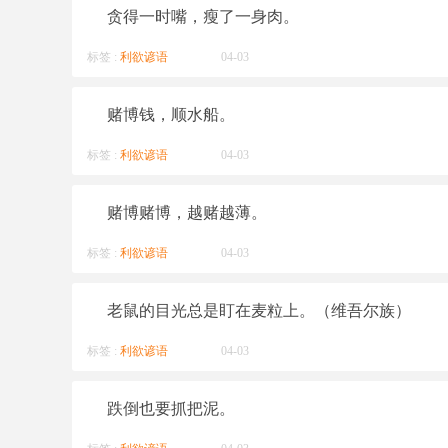
贪得一时嘴，瘦了一身肉。
标签 :
利欲谚语
04-03
赌博钱，顺水船。
标签 :
利欲谚语
04-03
赌博赌博，越赌越薄。
标签 :
利欲谚语
04-03
老鼠的目光总是盯在麦粒上。（维吾尔族）
标签 :
利欲谚语
04-03
跌倒也要抓把泥。