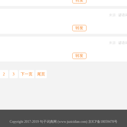
转发
来源 :
谚语
转发
来源 :
谚语
转发
2
3
下一页
尾页
Copyright 2017-2019 句子词典网 (www.juzicidian.com) 京ICP备18059478号