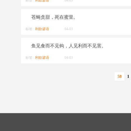
标签 :
利欲谚语
04-03
苍蝇贪甜，死在蜜里。
标签 :
利欲谚语
04-03
鱼见食而不见钩，人见利而不见害。
标签 :
利欲谚语
04-03
58
1