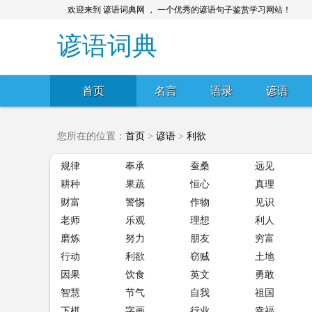
欢迎来到 谚语词典网 ， 一个优秀的谚语句子鉴赏学习网站！
谚语词典
首页
名言
语录
谚语
您所在的位置：
首页
>
谚语
>
利欲
规律
奉承
蚕桑
远见
耕种
果蔬
恒心
真理
财富
警惕
作物
见识
老师
乐观
理想
利人
磨炼
努力
朋友
穷富
行动
利欲
窃贼
土地
因果
饮食
英文
勇敢
智慧
节气
自我
祖国
下棋
字画
行业
幸福