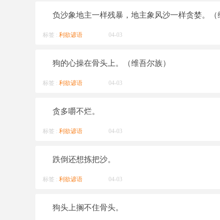
负沙象地主一样残暴，地主象风沙一样贪婪。（
标签 :
利欲谚语
04-03
狗的心操在骨头上。（维吾尔族）
标签 :
利欲谚语
04-03
贪多嚼不烂。
标签 :
利欲谚语
04-03
跌倒还想拣把沙。
标签 :
利欲谚语
04-03
狗头上搁不住骨头。