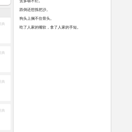
贪多嚼不烂。
跌倒还想拣把沙。
狗头上搁不住骨头。
词典
吃了人家的嘴软，拿了人家的手短。
词典
词典
词典