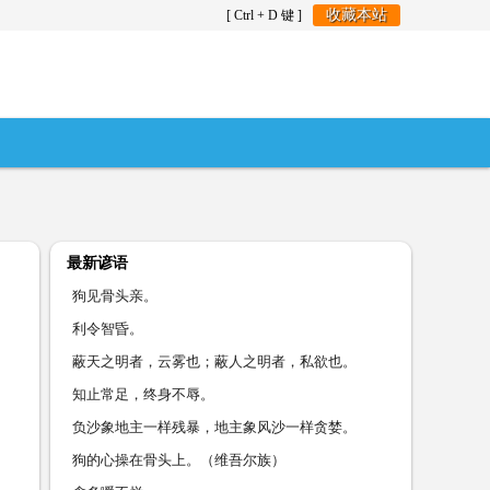
收藏本站
[ Ctrl + D 键 ]
最新谚语
狗见骨头亲。
利令智昏。
蔽天之明者，云雾也；蔽人之明者，私欲也。
知止常足，终身不辱。
负沙象地主一样残暴，地主象风沙一样贪婪。
狗的心操在骨头上。（维吾尔族）