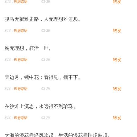
转发
标签 :
理想谚语
03-29
骏马无腿难走路，人无理想难进步。
转发
标签 :
理想谚语
03-29
胸无理想，枉活一世。
转发
标签 :
理想谚语
03-29
天边月，镜中花；看得见，摘不下。
转发
标签 :
理想谚语
03-29
在沙滩上沉思，永远得不到珍珠。
转发
标签 :
理想谚语
03-29
大海的浪花靠轻风吹起，生活的浪花靠理想鼓起。