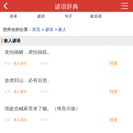
谚语辞典
语录
谚语
句子
歇后语
您所在的位置：
首页
>
谚语
>
敌人
敌人谚语
龙怕揭鳞，虎怕抽筋。
转发
标签 :
敌人谚语
04-03
放虎归山，必有后患。
转发
标签 :
敌人谚语
04-03
强盗也喊家里来了贼。（维吾尔族）
转发
标签 :
敌人谚语
04-03