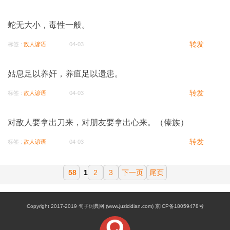
蛇无大小，毒性一般。
转发
标签 :
敌人谚语
04-03
姑息足以养奸，养疽足以遗患。
转发
标签 :
敌人谚语
04-03
对敌人要拿出刀来，对朋友要拿出心来。（傣族）
转发
标签 :
敌人谚语
04-03
58
1
2
3
下一页
尾页
Copyright 2017-2019 句子词典网 (www.juzicidian.com) 京ICP备18059478号