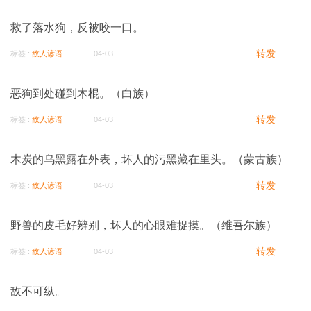
救了落水狗，反被咬一口。
转发
标签 :
敌人谚语
04-03
恶狗到处碰到木棍。（白族）
转发
标签 :
敌人谚语
04-03
木炭的乌黑露在外表，坏人的污黑藏在里头。（蒙古族）
转发
标签 :
敌人谚语
04-03
野兽的皮毛好辨别，坏人的心眼难捉摸。（维吾尔族）
转发
标签 :
敌人谚语
04-03
敌不可纵。