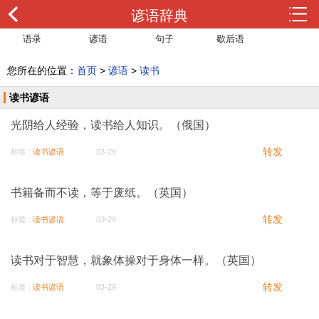
谚语辞典
语录
谚语
句子
歇后语
您所在的位置：
首页
>
谚语
>
读书
读书谚语
光阴给人经验，读书给人知识。（俄国）
转发
标签 :
读书谚语
03-29
书籍备而不读，等于废纸。（英国）
转发
标签 :
读书谚语
03-29
读书对于智慧，就象体操对于身体一样。（英国）
转发
标签 :
读书谚语
03-29