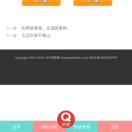
上一篇
下一篇
吃稀饭要搅，走溜路要跑。
上一篇:
五岳归来不看山。
下一篇:
Copyright 2017-2019 句子词典网 (www.juzicidian.com) 京ICP备18059478号
快搜
首页
网站导航
快速搜索
顶部